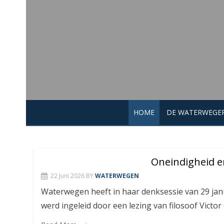
Skip
to
content
HOME
DE WATERWEGER
Oneindigheid e
22 Juni 2026
BY
WATERWEGEN
Waterwegen heeft in haar denksessie van 29 jan
werd ingeleid door een lezing van filosoof Victor 