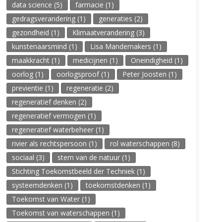
data science
(5)
farmacie
(1)
gedragsverandering
(1)
generaties
(2)
gezondheid
(1)
Klimaatverandering
(3)
kunstenaarsmind
(1)
Lisa Mandemakers
(1)
maakkracht
(1)
medicijnen
(1)
Oneindigheid
(1)
oorlog
(1)
oorlogsproof
(1)
Peter Joosten
(1)
previentie
(1)
regeneratie
(2)
regeneratief denken
(2)
regeneratief vermogen
(1)
regeneratief waterbeheer
(1)
rivier als rechtspersoon
(1)
rol waterschappen
(8)
sociaal
(3)
stem van de natuur
(1)
Stichting Toekomstbeeld der Techniek
(1)
systeemdenken
(1)
toekomstdenken
(1)
Toekomst van Water
(1)
Toekomst van waterschappen
(1)