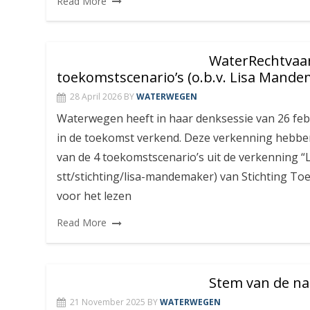
Read More
WaterRechtvaar
toekomstscenario’s (o.b.v. Lisa Mand
28 April 2026
BY
WATERWEGEN
Waterwegen heeft in haar denksessie van 26 feb
in de toekomst verkend. Deze verkenning hebb
van de 4 toekomstscenario’s uit de verkenning “L
stt/stichting/lisa-mandemaker) van Stichting Toe
voor het lezen
Read More
Stem van de nat
21 November 2025
BY
WATERWEGEN